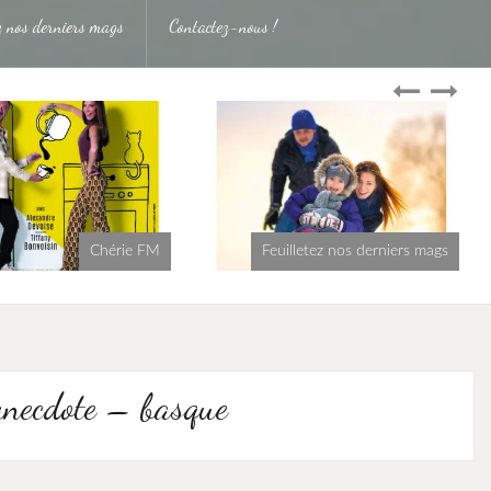
ez nos derniers mags
Contactez-nous !
Chérie FM
Feuilletez nos derniers mags
anecdote – basque