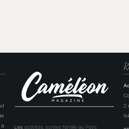
R
A
C
ud
2 
de
6
 à
Les
activités, sorties famille au Pays
c