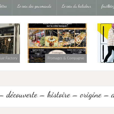
ettes
Le coin des gourmands
Le coin du baladeur
feuillet
uir Factory
Fromages & Compagnie
 – découverte – histoire – origine – 