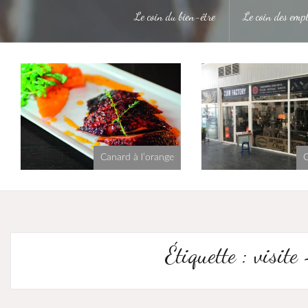
Le coin du bien-être
Le coin des empl
Canard à l’orange
C
Étiquette :
visite