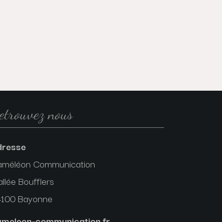
etrouvez nous
dresse
améléon Communication
allée Boufflers
4100 Bayonne
ameleon-communication.fr