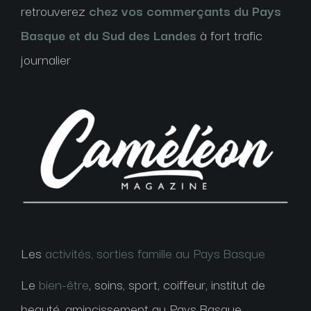
retrouverez
chez vos commerçants du Pays
Basque et du Sud des Landes
à fort trafic
journalier
Les
activités, sorties famille au Pays Basque
Le
bien-être
, soins, sport, coiffeur, institut de
beauté, amincissement au Pays Basque