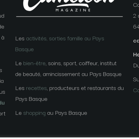
C
ud
2 
de
6
 à
Les
activités, sorties famille au Pays
c
Basque
He
Le
bien-être
, soins, sport, coiffeur, institut
Du
s
de beauté, amincissement au Pays Basque
Su
ia
Les
recettes
, producteurs et restaurants du
C
ous
Pays Basque
du
Le
shopping
au Pays Basque
ort