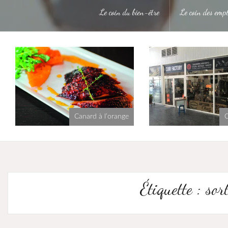
Le coin du bien-être
Le coin des empl
Canard à l’orange
C
Étiquette :
sor