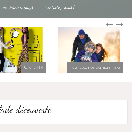
ez nos derniers mags
Contactez-nous !
Chérie FM
Feuilletez nos derniers mags
lade découverte