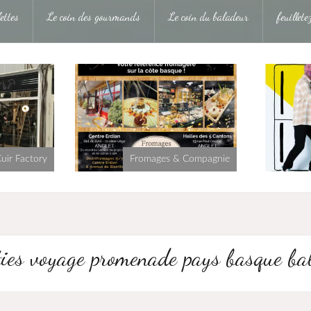
ettes
Le coin des gourmands
Le coin du baladeur
feuillet
uir Factory
Fromages & Compagnie
ties voyage promenade pays basque ba