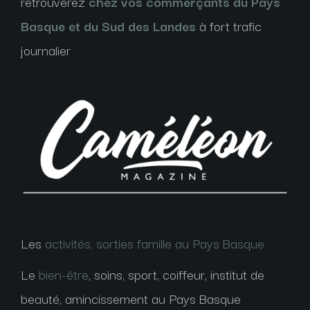
retrouverez
chez vos commerçants du Pays
Basque et du Sud des Landes
à fort trafic
journalier
Les
activités, sorties famille au Pays Basque
Le
bien-être
, soins, sport, coiffeur, institut de
beauté, amincissement au Pays Basque