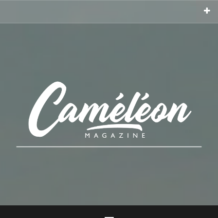
Aller
au
contenu
principal