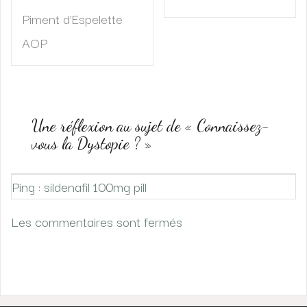
de
Piment d’Espelette
l’article
AOP
Une réflexion au sujet de «
Connaissez-
vous la Dystopie ?
»
Ping : sildenafil 100mg pill
Les commentaires sont fermés