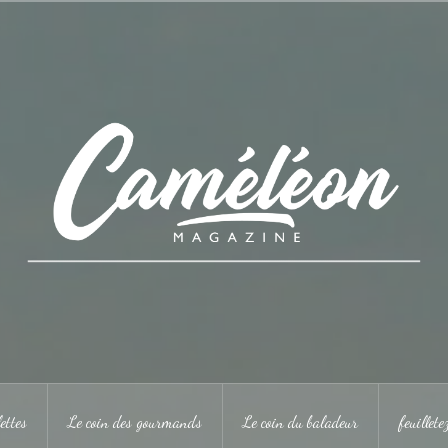
ettes
Le coin des gourmands
Le coin du baladeur
feuillet