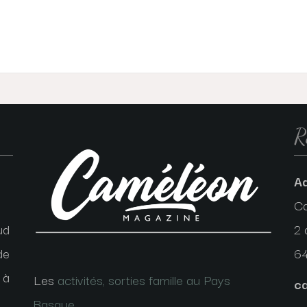
R
A
C
ud
2 
de
6
 à
Les
activités, sorties famille au Pays
c
Basque