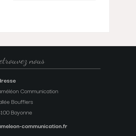
etrouvez nous
dresse
améléon Communication
allée Boufflers
4100 Bayonne
ameleon-communication.fr