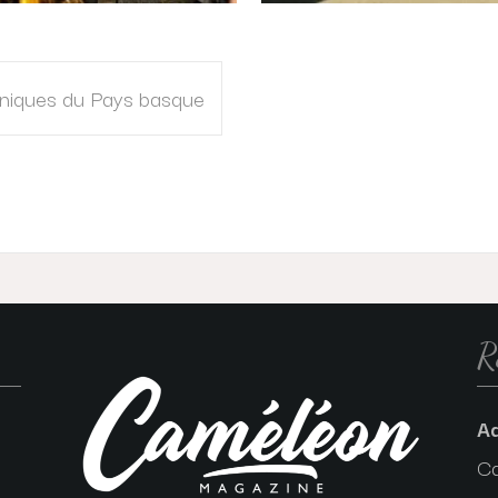
coniques du Pays basque
R
A
C