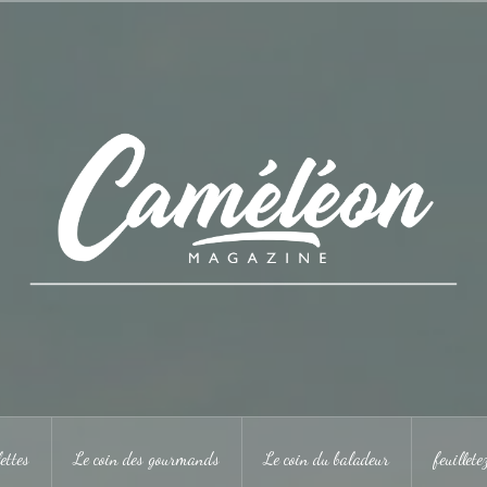
ettes
Le coin des gourmands
Le coin du baladeur
feuillet