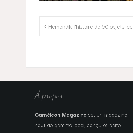
Navigation
Hemendik, l’histoire de 50 objets i
de
l’article
À propos
Caméléon Magazine
est un magazine
haut de gamme local, conçu et édité