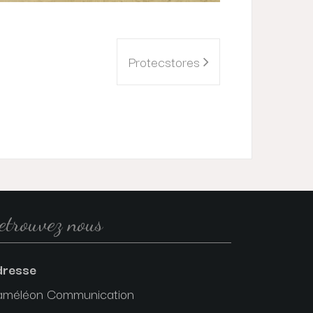
Protecstores
etrouvez nous
dresse
améléon Communication