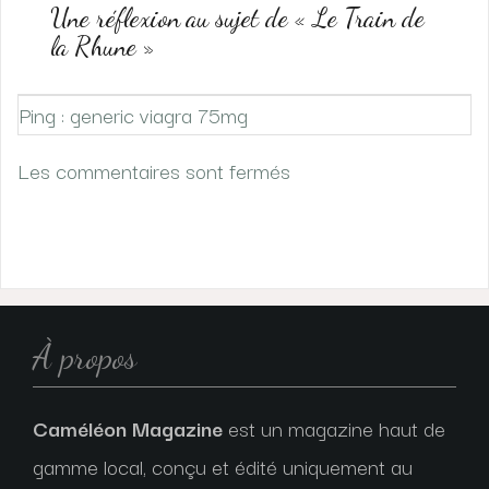
Une réflexion au sujet de «
Le Train de
la Rhune
»
Ping : generic viagra 75mg
Les commentaires sont fermés
À propos
Caméléon Magazine
est un magazine haut de
gamme local, conçu et édité uniquement au