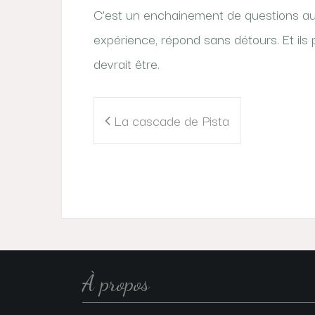
C’est un enchainement de questions au
expérience, répond sans détours. Et ils p
devrait être.
Navigation
La cascade de Pista
de
l’article
À propos