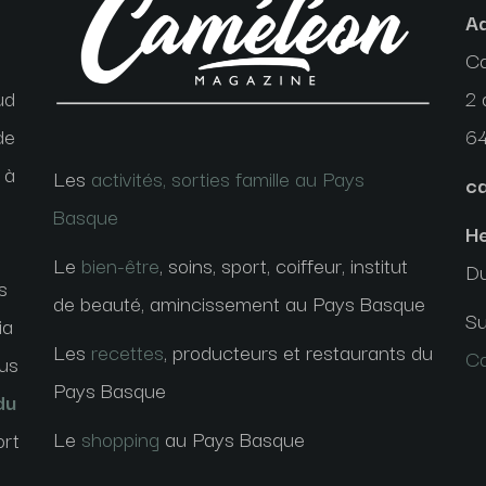
A
C
ud
2 
de
6
 à
Les
activités, sorties famille au Pays
c
Basque
He
Le
bien-être
, soins, sport, coiffeur, institut
Du
s
de beauté, amincissement au Pays Basque
Su
ia
Les
recettes
, producteurs et restaurants du
C
ous
Pays Basque
du
Le
shopping
au Pays Basque
ort