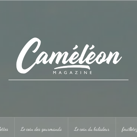
ettes
Le coin des gourmands
Le coin du baladeur
feuillet